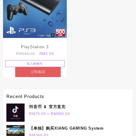
PlayStation 3
Original
Current
RM
666.00
RM
5.00
price
price
加入购物车
was:
is:
立即购买
RM666.00.
RM5.00.
Recent Products
抖音币 📱 官方直充
Price
RM
70.00
–
RM
690.00
range:
RM70.00
【单独】购买XIANG GAMING System
through
RM
388.00