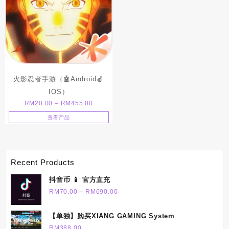
火影忍者手游（🤖Android🍎
IOS）
Price
RM
20.00
–
RM
455.00
range:
查看产品
RM20.00
through
RM455.00
Recent Products
抖音币 📱 官方直充
Price
RM
70.00
–
RM
690.00
range:
RM70.00
【单独】购买XIANG GAMING System
through
RM
388.00