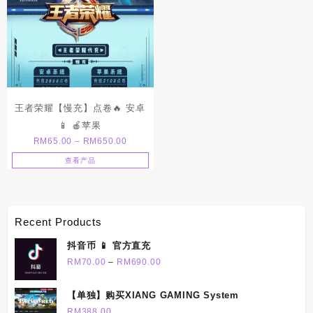
王者荣耀【慢充】点卷🔥 安卓
📱 🍎苹果
Price
RM
65.00
–
RM
650.00
range:
查看产品
RM65.00
through
RM650.00
Recent Products
抖音币 📱 官方直充
Price
RM
70.00
–
RM
690.00
range:
RM70.00
【单独】购买XIANG GAMING System
through
RM
388.00