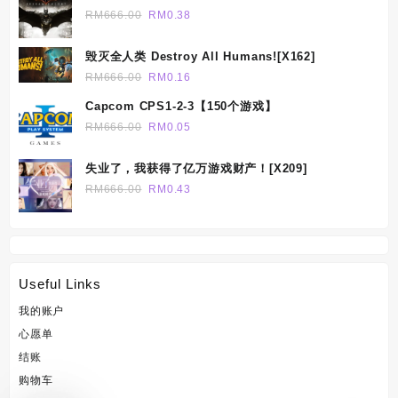
Knight[X149]
Original
Current
RM
666.00
RM
0.38
price
price
was:
is:
毁灭全人类 Destroy All Humans![X162]
RM666.00.
RM0.38.
Original
Current
RM
666.00
RM
0.16
price
price
Capcom CPS1-2-3【150个游戏】
was:
is:
Original
Current
RM
666.00
RM
0.05
RM666.00.
RM0.16.
price
price
was:
is:
失业了，我获得了亿万游戏财产！[X209]
RM666.00.
RM0.05.
Original
Current
RM
666.00
RM
0.43
price
price
was:
is:
RM666.00.
RM0.43.
Useful Links
我的账户
心愿单
结账
购物车