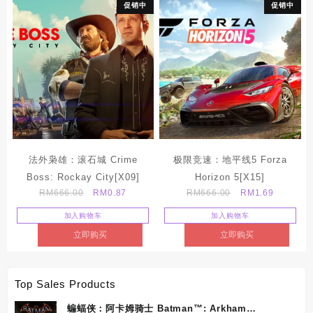
促销中
促销中
法外枭雄：滚石城 Crime
极限竞速：地平线5 Forza
Boss: Rockay City[X09]
Horizon 5[X15]
Original
Current
Original
Current
RM
666.00
RM
0.87
RM
666.00
RM
1.69
price
price
price
price
加入购物车
加入购物车
was:
is:
was:
is:
立即购买
立即购买
RM666.00.
RM0.87.
RM666.00.
RM1.69.
Top Sales Products
蝙蝠侠：阿卡姆骑士 Batman™: Arkham