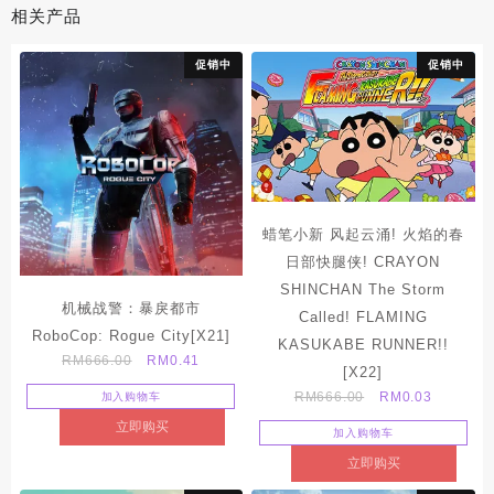
相关产品
促销中
促销中
蜡笔小新 风起云涌! 火焰的春
日部快腿侠! CRAYON
SHINCHAN The Storm
机械战警：暴戾都市
Called! FLAMING
RoboCop: Rogue City[X21]
KASUKABE RUNNER!!
Original
Current
RM
666.00
RM
0.41
[X22]
price
price
Original
Current
RM
666.00
RM
0.03
加入购物车
was:
is:
price
price
立即购买
RM666.00.
RM0.41.
加入购物车
was:
is:
立即购买
RM666.00.
RM0.03.