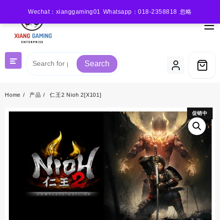
Skip
Wechat：xianggaming01 Whatsapp：018-2358818
忽略
to
content
Search
Home
产品
仁王2 Nioh 2[X101]
促销中
促销中