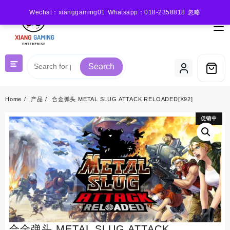
Skip
Wechat：xianggaming01 Whatsapp：018-2358818
忽略
to
content
Search
Home
产品
合金弹头 METAL SLUG ATTACK RELOADED[X92]
促销中
促销中
合金弹头 METAL SLUG ATTACK