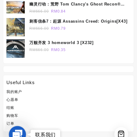
was:
is:
幽灵行动：荒野 Tom Clancy's Ghost Recon®
RM666.00.
RM0.44.
Wildlands[X134]
Original
Current
RM
666.00
RM
0.84
price
price
刺客信条7：起源 Assassins Creed: Origins[X43]
was:
is:
Original
Current
RM
666.00
RM
0.79
RM666.00.
RM0.84.
price
price
was:
is:
万舰齐发 3 homeworld 3 [X232]
RM666.00.
RM0.79.
Original
Current
RM
666.00
RM
0.35
price
price
was:
is:
RM666.00.
RM0.35.
Useful Links
我的账户
心愿单
结账
购物车
订单
Contact
联系我们