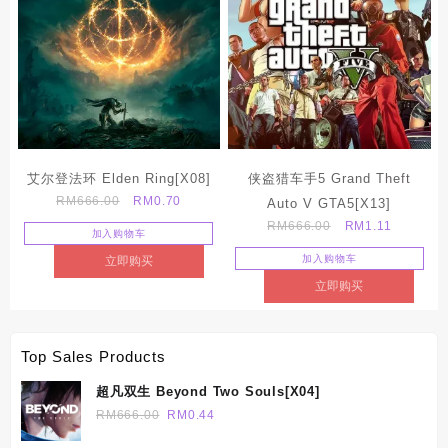
艾尔登法环 Elden Ring[X08]
侠盗猎车手5 Grand Theft
Original
Current
RM
666.00
RM
0.70
Auto V GTA5[X13]
price
price
Original
Current
RM
666.00
RM
1.11
加入购物车
was:
is:
price
price
加入购物车
立即购买
RM666.00.
RM0.70.
was:
is:
立即购买
RM666.00.
RM1.11.
Top Sales Products
超凡双生 Beyond Two Souls[X04]
Original
Current
RM
666.00
RM
0.44
price
price