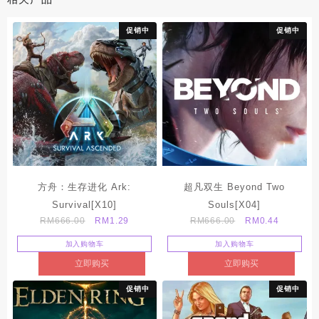
促销中
促销中
方舟：生存进化 Ark:
超凡双生 Beyond Two
Survival[X10]
Souls[X04]
Original
Current
Original
Current
RM
666.00
RM
1.29
RM
666.00
RM
0.44
price
price
price
price
加入购物车
加入购物车
was:
is:
was:
is:
立即购买
立即购买
RM666.00.
RM1.29.
RM666.00.
RM0.44.
促销中
促销中