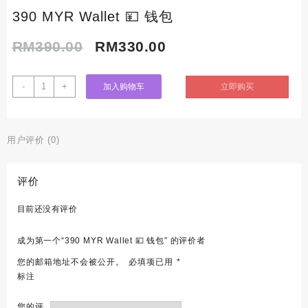
390 MYR Wallet 💴 钱包
原
当
RM
390.00
RM
330.00
价
前
390
-
+
立即购买
加入购物车
MYR
为：
价
Wallet
💴
RM390.00。
格
用户评价 (0)
钱
包
为：
数
评价
量
RM330.00。
目前还没有评价
成为第一个“390 MYR Wallet 💴 钱包” 的评价者
您的邮箱地址不会被公开。
必填项已用
*
标注
您的评