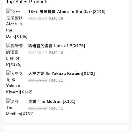
Top Sales Products
至
RM1,650.00
18++ 鬼屋魔影 Alone in the Dark[X146]
原
当
RM
666.00
RM
0.29
价
前
为：
价
RM666.00。
格
为：
匹诺曹的谎言 Lies of P[X175]
RM0.29。
原
当
RM
666.00
RM
0.40
价
前
为：
价
RM666.00。
格
人中之龙 极 Yakuza Kiwami[X142]
为：
原
当
RM
666.00
RM
0.21
RM0.40。
价
前
为：
价
RM666.00。
格
灵媒 The Medium[X131]
为：
原
当
RM
666.00
RM
0.41
RM0.21。
价
前
为：
价
RM666.00。
格