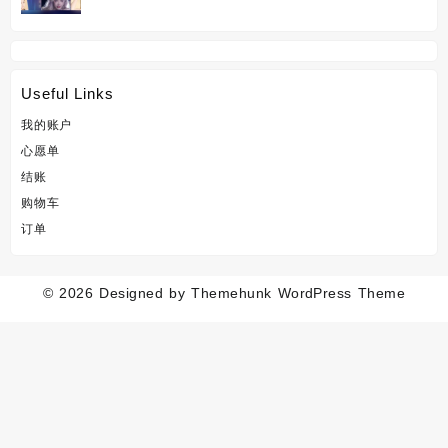
price
price
was:
is:
RM666.00.
RM0.43.
Useful Links
我的账户
心愿单
结账
购物车
订单
© 2026
Designed by
Themehunk WordPress Theme