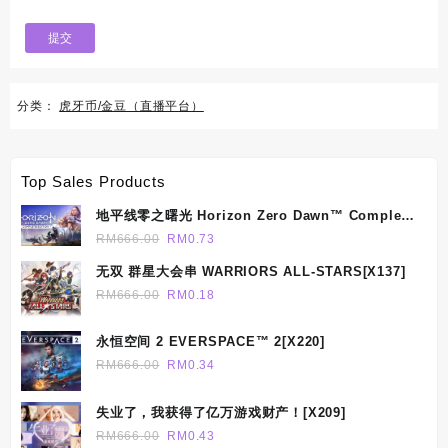
分类：
虎牙币/金豆（直播平台）
Top Sales Products
地平线零之曙光 Horizon Zero Dawn™ Complete
Edition[X172]
Original
Current
RM
666.00
RM
0.73
price
price
无双 群星大会串 WARRIORS ALL-STARS[X137]
was:
is:
Original
Current
RM
666.00
RM
0.18
RM666.00.
RM0.73.
price
price
was:
is:
永恒空间 2 EVERSPACE™ 2[X220]
RM666.00.
RM0.18.
Original
Current
RM
666.00
RM
0.34
price
price
was:
is:
失业了，我获得了亿万游戏财产！[X209]
RM666.00.
RM0.34.
Original
Current
RM
666.00
RM
0.43