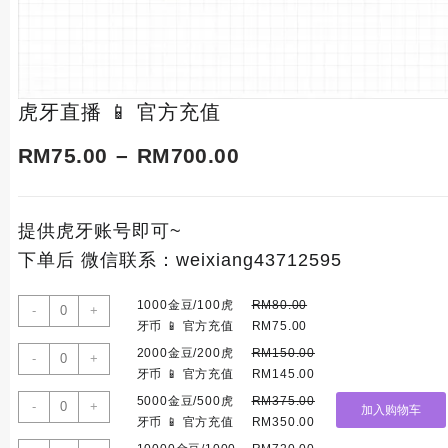
虎牙直播 📱 官方充值
Price
RM
75.00
–
RM
700.00
range:
提供虎牙账号即可~
RM75.00
下单后 微信联系：weixiang43712595
through
1000
1000金豆/100虎
RM
80.00
-
+
RM700.00
Original
Current
金
牙币 📱 官方充值
RM
75.00
price
price
豆/100
2000
2000金豆/200虎
RM
150.00
-
+
was:
is:
虎
Original
Current
金
牙币 📱 官方充值
RM
145.00
RM80.00.
RM75.00.
牙
price
price
豆/200
5000
5000金豆/500虎
RM
375.00
-
+
币
加入购物车
was:
is:
虎
Original
Current
金
牙币 📱 官方充值
RM
350.00
📱
RM150.00.
RM145.00.
牙
price
price
豆/500