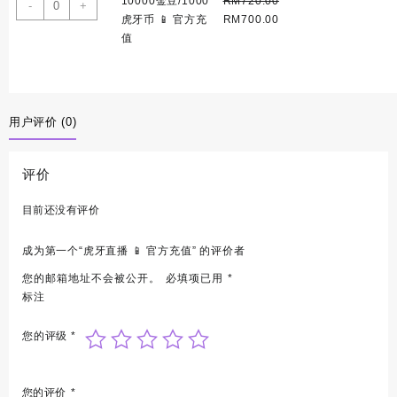
10000
10000金豆/1000
RM
720.00
官
-
+
币
was:
is:
虎
Original
Current
金
虎牙币 📱 官方充
RM
700.00
方
📱
RM375.00.
RM350.00.
牙
price
price
豆/1000
值
充
官
币
was:
is:
虎
值
方
📱
RM720.00.
RM700.00.
牙
数
充
官
币
量
值
方
📱
数
用户评价 (0)
充
官
量
值
方
数
充
评价
量
值
数
目前还没有评价
量
成为第一个“虎牙直播 📱 官方充值” 的评价者
您的邮箱地址不会被公开。
必填项已用
*
标注
您的评级
*
您的评价
*